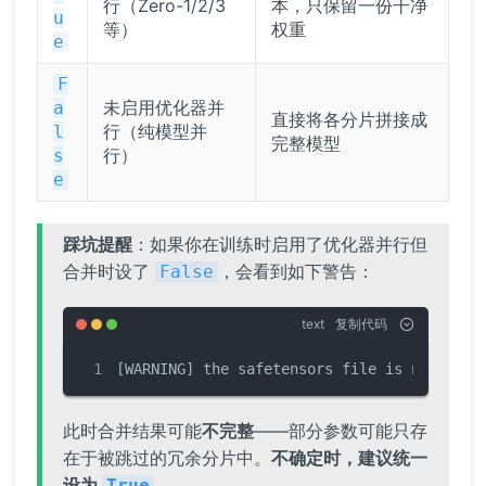
行（Zero-1/2/3
本，只保留一份干净
u
等）
权重
e
F
未启用优化器并
a
直接将各分片拼接成
行（纯模型并
l
完整模型
行）
s
e
踩坑提醒
：如果你在训练时启用了优化器并行但
合并时设了
，会看到如下警告：
False
text
复制代码
[WARNING] the safetensors file is non-dedu
此时合并结果可能
不完整
——部分参数可能只存
在于被跳过的冗余分片中。
不确定时，建议统一
设为
。
True