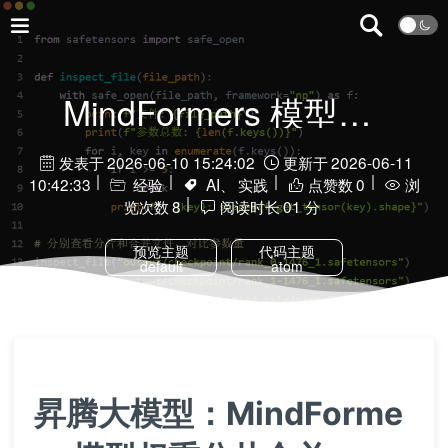
MindFormers 模型权重分片合并
发表于
2026-06-10 15:24:02
更新于
2026-06-11
10:42:33
经验
AI、
实践
点赞数
0
浏
览次数
8
阅读时长
01 分
预览主题
代码主题
default
atom
昇腾大模型：MindForme