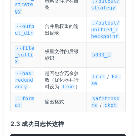
策略文件所在目
./output/
strate
录
strategy
gy
./output/
合并后权重的输
--outp
unified_c
出目录
ut_dir
heckpoint
--file
权重文件的后缀
_suffi
5000_1
标识
x
是否包含冗余参
--has_
/
True
Fal
数（优化器并行
redund
se
时设为
）
ancy
True
--form
safetenso
输出格式
/
at
rs
ckpt
2.3 成功日志长这样