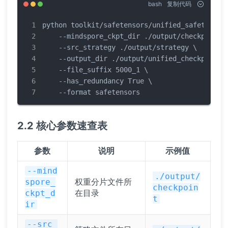
bash
复制代码
python toolkit/safetensors/unified_safetensors
    --mindspore_ckpt_dir ./output/checkpoint \
    --src_strategy ./output/strategy \

    --output_dir ./output/unified_checkpoint \
    --file_suffix 5000_1 \

    --has_redundancy True \

    --format safetensors
2.2 核心参数速查表
参数
说明
示例值
--mind
./output/
权重分片文件所
spore_
checkpoin
在目录
ckpt_d
t
ir
--src_