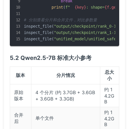
break
print
(
f"  
{key}
: shape=
{f.get_ten
# 分别查看分片和合并文件，对比参数量
inspect_file(
"output/checkpoint/rank_0-1476_1
inspect_file(
"output/checkpoint/rank_1-1476_1
inspect_file(
"unified_model/unified_safe/rank
5.2 Qwen2.5-7B 标准大小参考
总大
版本
分片情况
小
约 1
原始
4 个分片 (约 3.7GB + 3.6GB
4.2G
版本
+ 3.6GB + 3.3GB)
B
约 1
合并
单个文件
4.2G
后
B