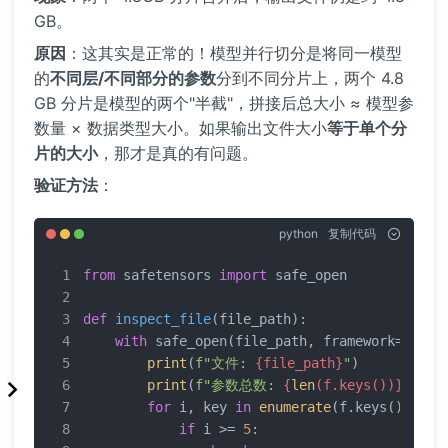
GB。
原因
：这其实是正常的！模型并行切分是将同一模型
的
不同层/不同部分的参数
分到不同分片上，两个 4.8
GB 分片是模型的两个"半截"，拼接后总大小 ≈ 模型参
数量 × 数据类型大小。如果输出文件大小
等于单个分
片的大小
，那才是真的有问题。
验证方法
：
python
复制代码
from
 safetensors 
import
 safe_open

def
inspect_file
(
file_path
):

with
 safe_open(file_path, framework=
"np"
)
print
(
f"文件: 
{file_path}
"
)

print
(
f"参数总数: 
{
len
(f.keys())}
"
)

for
 i, key 
in
enumerate
(f.keys()):

if
 i >= 
5
:
