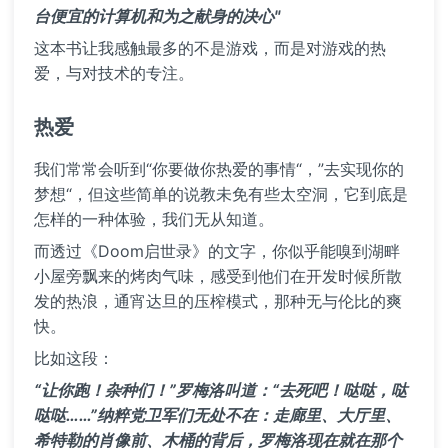
台便宜的计算机和为之献身的决心"
这本书让我感触最多的不是游戏，而是对游戏的热
爱，与对技术的专注。
热爱
我们常常会听到“你要做你热爱的事情“，”去实现你的
梦想“，但这些简单的说教未免有些太空洞，它到底是
怎样的一种体验，我们无从知道。
而透过《Doom启世录》的文字，你似乎能嗅到湖畔
小屋旁飘来的烤肉气味，感受到他们在开发时候所散
发的热浪，通宵达旦的压榨模式，那种无与伦比的爽
快。
比如这段：
“让你跑！杂种们！”罗梅洛叫道：“去死吧！哒哒，哒
哒哒……”纳粹党卫军们无处不在：走廊里、大厅里、
希特勒的肖像前、木桶的背后，罗梅洛现在就在那个