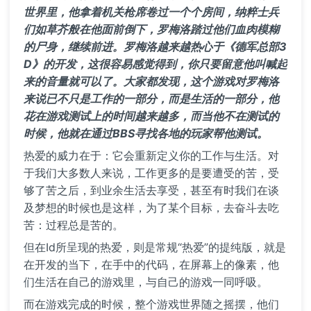
世界里，他拿着机关枪席卷过一个个房间，纳粹士兵
们如草芥般在他面前倒下，罗梅洛踏过他们血肉模糊
的尸身，继续前进。罗梅洛越来越热心于《德军总部3
D》的开发，这很容易感觉得到，你只要留意他叫喊起
来的音量就可以了。大家都发现，这个游戏对罗梅洛
来说已不只是工作的一部分，而是生活的一部分，他
花在游戏测试上的时间越来越多，而当他不在测试的
时候，他就在通过BBS寻找各地的玩家帮他测试。
热爱的威力在于：它会重新定义你的工作与生活。对
于我们大多数人来说，工作更多的是要遭受的苦，受
够了苦之后，到业余生活去享受，甚至有时我们在谈
及梦想的时候也是这样，为了某个目标，去奋斗去吃
苦：过程总是苦的。
但在Id所呈现的热爱，则是常规“热爱”的提纯版，就是
在开发的当下，在手中的代码，在屏幕上的像素，他
们生活在自己的游戏里，与自己的游戏一同呼吸。
而在游戏完成的时候，整个游戏世界随之摇摆，他们