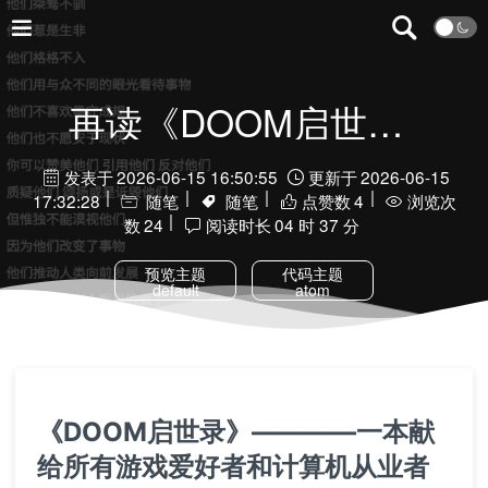
再读《DOOM启世录》有感
发表于
2026-06-15 16:50:55
更新于
2026-06-15
17:32:28
随笔
随笔
点赞数
4
浏览次
数
24
阅读时长
04 时 37 分
预览主题
代码主题
default
atom
《DOOM启世录》————一本献
给所有游戏爱好者和计算机从业者