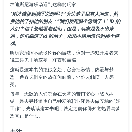
在迪斯尼游乐场遇到这样的玩家：
“刚才谁提到德军总部吗？”旁边池子里有人问道，然
后他拍了拍他的朋友：“我们爱死那个游戏了！” ID 的
人们半信半疑地看着他们，但是，玩家是装不出来
的，他们跳进了id 的池子，滔滔不绝地谈论起那个游
戏。
听玩家滔滔不绝谈论你的游戏，这对于游戏开发者来
说真是无上的享受，狂喜和幸福。
这就是这本书的绝妙之处，它会把激情，热爱与梦
想，色香味俱全的放在你面前，让你去触摸，去感
受。
每年，无数的人们都会在长辈的苦口婆心中陷入纠
结，是去寻找追逐自己钟爱的职业还是去做安稳的“好
工作”，先读读这本书吧，决定之前你得知道热爱与梦
想真正是什么。
专注