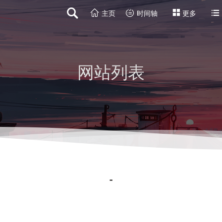
主页
时间轴
更多
网
站
列
表
-